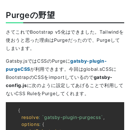
Purgeの野望
さてこれでBootstrap v5化はできました。Tailwindを
使おうと思った理由はPurgeだったので、Purgeして
しまいます。
Gatsby.jsではCSSのPurgeに
gatsby-plugin-
purgeCSS
が利用できます。今回はglobal.sCSSに
BootstrapのCSSをimportしているので
gatsby-
config.js
に次のように設定してあげることで利用して
ないCSS RuleをPurgeしてくれます。
{
resolve
:
`
gatsby-plugin-purgecss
`
,
options
:
{