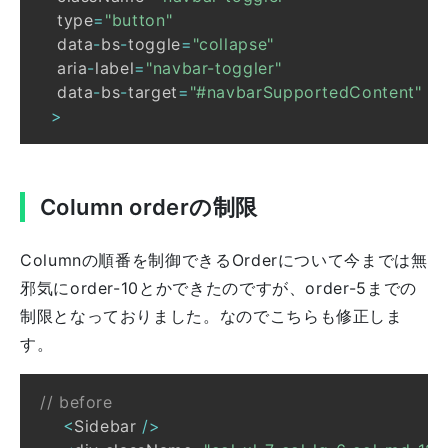
   type
=
"button"
   data
-
bs
-
toggle
=
"collapse"
   aria
-
label
=
"navbar-toggler"
   data
-
bs
-
target
=
"#navbarSupportedContent"
>
Column orderの制限
Columnの順番を制御できるOrderについて今までは無
邪気にorder-10とかできたのですが、order-5までの
制限となっておりました。なのでこちらも修正しま
す。
// before
<
Sidebar
/
>