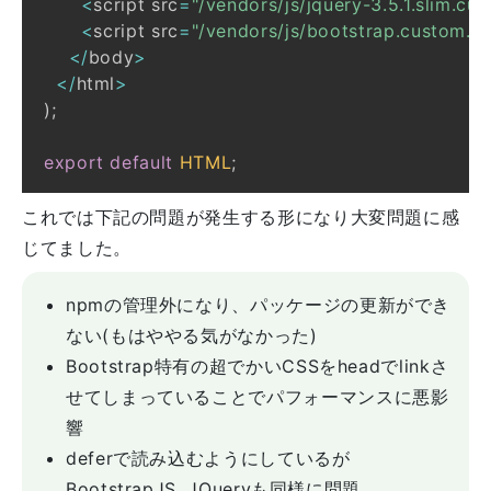
<
script src
=
"/vendors/js/jquery-3.5.1.slim.cus
<
script src
=
"/vendors/js/bootstrap.custom.mi
<
/
body
>
<
/
html
>
)
;
export
default
HTML
;
これでは下記の問題が発生する形になり大変問題に感
じてました。
npmの管理外になり、パッケージの更新ができ
ない(もはややる気がなかった)
Bootstrap特有の超でかいCSSをheadでlinkさ
せてしまっていることでパフォーマンスに悪影
響
deferで読み込むようにしているが
BootstrapJS, JQueryも同様に問題