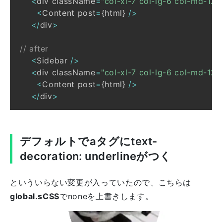
<
div className
=
"col-xl-7 col-lg-6 col-md-12 
<
Content
 post
=
{
html
}
/
>
<
/
div
>
// after
<
Sidebar
/
>
<
div className
=
"col-xl-7 col-lg-6 col-md-12 
<
Content
 post
=
{
html
}
/
>
<
/
div
>
デフォルトでaタグにtext-
decoration: underlineがつく
といういらない変更が入っていたので、こちらは
global.sCSS
でnoneを上書きします。