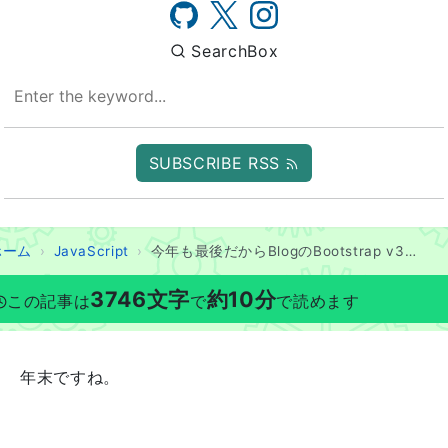
SearchBox
SUBSCRIBE RSS
ホーム
JavaScript
今年も最後だからBlogのBootstrap v3を何とかする
3746
文字
約
10
分
この記事は
で
で読めます
年末ですね。