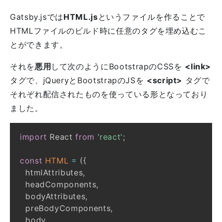
Gatsby.jsでは
HTML.js
というファイルを作ることで
HTMLファイルのビルド時に任意のタグを埋め込むこ
とができます。
それを
悪用
して次のようにBootstrapのCSSを
<link>
タグで、jQueryとBootstrapのJSを
<script>
タグで
それぞれ配信されたものを使っている形となっており
ました。
import
React
from
'react'
;
const
HTML
=
(
{
  htmlAttributes
,
  headComponents
,
  bodyAttributes
,
  preBodyComponents
,
  body
,