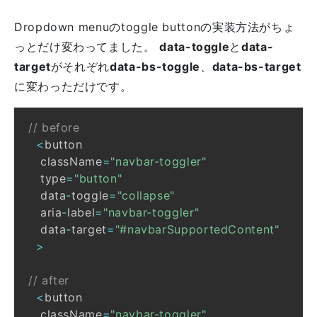
Dropdown menuのtoggle buttonの実装方法がちょ
っとだけ変わってました。
data-toggle
と
data-
target
がそれぞれ
data-bs-toggle
、
data-bs-target
に変わっただけです。
// before
<
   className
=
"navbar-toggler"
   type
=
"button"
   data
-
toggle
=
"collapse"
   aria
-
label
=
"navbar-toggler"
   data
-
target
=
"#navbarSupportedContent"
>
// after
<
   className
=
"navbar-toggler"