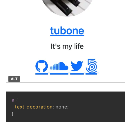
ALT
a
{
text-decoration
:
 none
;
}