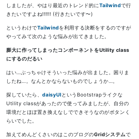
しましたが、やはり最近のトレンド的に
Tailwind
で行
きたいですよね!!!!!! (行きたいです〜)
というわけで
Tailwind
を利用する決断をするのですが
やってみて次のような悩みが出てきました。
膨大に作ってしまったコンポーネントをUtility class
にするのだるい
はい…ぶっちゃけそういった悩みが出ました。困りま
したね…。なんとかならないものでしょうか…。
探していたら、
daisyUI
というBootstrapライクな
Utility classがあったので使ってみましたが、自分の
環境だとほぼ置き換えなしでできそうなのがボタンく
らいでした。
加えてめんどくさいのはこのブログの
Gridシステム
で