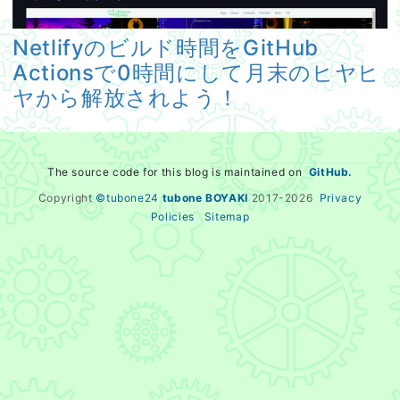
Netlifyのビルド時間をGitHub
Actionsで0時間にして月末のヒヤヒ
ヤから解放されよう！
The source code for this blog is maintained on
GitHub.
Copyright
©tubone24
tubone BOYAKI
2017-
2026
Privacy
Policies
Sitemap