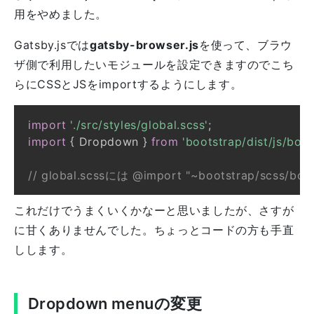
用をやめました。
Gatsby.jsでは
gatsby-browser.js
を使って、ブラウ
ザ側で利用したいモジュールを設定できますのでこち
らにCSSとJSをimportするようにします。
import
'./src/styles/global.scss'
;
import
{
Dropdown
}
from
'bootstrap/dist/js/boot
// global.scssには @import "~bootstrap/scss/
これだけでうまくいくかなーと思いましたが、さすが
に甘くありませんでした。ちょっとコードの方も手直
しします。
Dropdown menuの変更