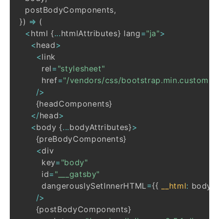
  postBodyComponents
,
}
)
=>
(
<
html 
{
...
htmlAttributes
}
 lang
=
"ja"
>
<
head
>
<
        rel
=
"stylesheet"
        href
=
"/vendors/css/bootstrap.min.custom.c
/
>
{
headComponents
}
<
/
head
>
<
body 
{
...
bodyAttributes
}
>
{
preBodyComponents
}
<
        key
=
"body"
        id
=
"___gatsby"
        dangerouslySetInnerHTML
=
{
{
__html
:
 body 
}
/
>
{
postBodyComponents
}