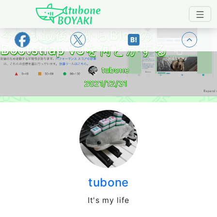
Japanese IT Developer's Blog tubone 
今年も最後だからBlogの
トップ
Bootstrap v3を何とかする
tubone
2021/12/31
tubone
It's my life