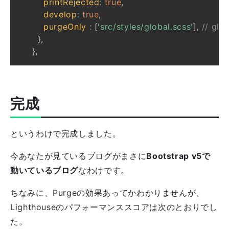
printRejected
:
true
,
develop
:
true
,
purgeOnly
:
[
'src/styles/global.scss'
]
,
// gl
}
,
}
,
完成
というわけで完成しました。
今あなたが見ているブログがまさに
Bootstrap v5で
動いているブログ
なわけです。
ちなみに、Purgeの効果あってかわかりませんが、
Lighthouseのパフォーマンススコアは次のとおりでし
た。