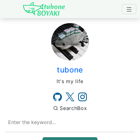
Japanese IT Developer's B
tubone
It's my life
SearchBox