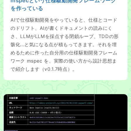
mspecという仕様駆動開発フレームワーク
を作っている
AIで仕様駆動開発をやっていると、仕様とコード
のドリフト、AIが書くドキュメントの読みにく
さ、LLMがLLMを採点する閉鎖ループ、TDDの形
骸化...と気になる点が積もってきます。それを埋
めるために作った自分用の仕様駆動開発フレーム
ワーク mspec を、実際の使い方から設計思想ま
で紹介します（v0.1.7時点）。
x402のペイウォールをAIエージェントがアンロックする