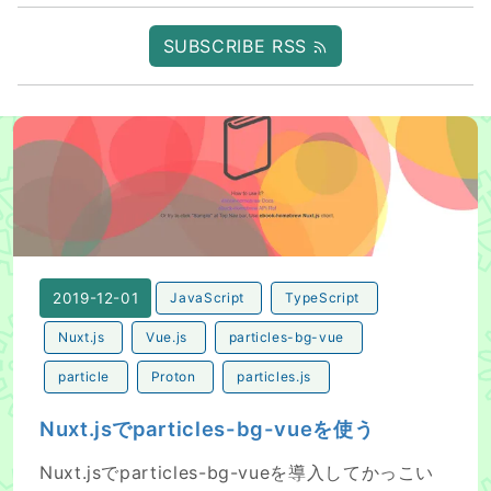
SUBSCRIBE RSS
Nuxt.jsでparticles-bg-vueを使う
2019-12-01
JavaScript
TypeScript
Nuxt.js
Vue.js
particles-bg-vue
particle
Proton
particles.js
Nuxt.jsでparticles-bg-vueを使う
Nuxt.jsでparticles-bg-vueを導入してかっこい