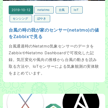
2019-10-12
netatmo
台風
IoT
センシング
ぼやき
台風の時の我が家のセンサー(netatmo)の値
をZabbixで見る
台風通過時のNetatmo気象センサーのデータを
ZabbixやNetatmo Dashboardで可視化した記
録。気圧変化や風向の推移から台風の動きを読み
取る方法や、IoTセンサーによる気象観測の実体験
をまとめています。
Ansible + Serverspecを使ってMacの環境構築を自動でする (A