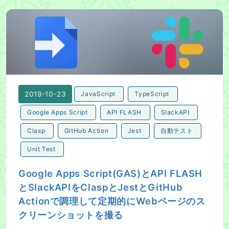
Google Apps Script(GAS)とAPI FLASHとSla
2019-10-23
JavaScript
TypeScript
Google Apps Script
API FLASH
SlackAPI
Clasp
GitHub Action
Jest
自動テスト
Unit Test
Google Apps Script(GAS)とAPI FLASH
とSlackAPIをClaspとJestとGitHub
Actionで調理して定期的にWebページのス
クリーンショットを撮る