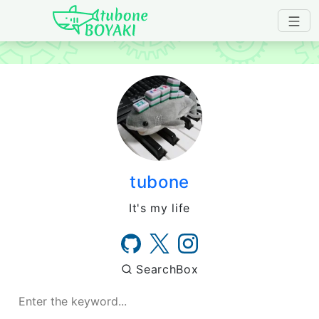
Japanese IT Developer's B
tubone
It's my life
SearchBox