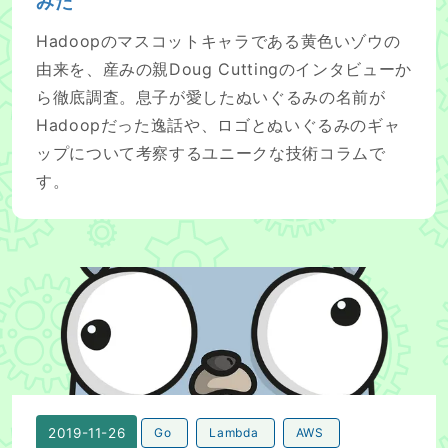
みた
Hadoopのマスコットキャラである黄色いゾウの
由来を、産みの親Doug Cuttingのインタビューか
ら徹底調査。息子が愛したぬいぐるみの名前が
Hadoopだった逸話や、ロゴとぬいぐるみのギャ
ップについて考察するユニークな技術コラムで
す。
GoでAWS Lambdaを動かして、GitHubAPIv4(Graph
2019-11-26
Go
Lambda
AWS